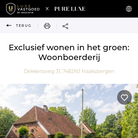
x
AFDRUKKEN
TERUG
Exclusief wonen in het groen:
Woonboerderij
Dekkersweg 31,
7482NJ
Haaksbergen