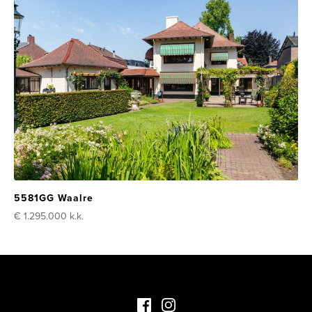
5581GG Waalre
€ 1.295.000
k.k.
Facebook Luxevastgoed
Instagram Luxevastgoed