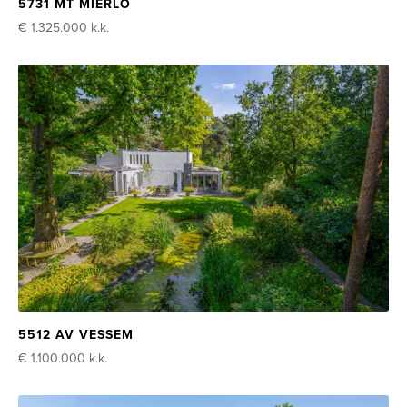
5731 MT MIERLO
€ 1.325.000
k.k.
5512 AV VESSEM
€ 1.100.000
k.k.