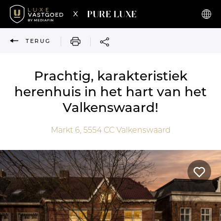
x
AFDRUKKEN
TERUG
Prachtig, karakteristiek
herenhuis in het hart van het
Valkenswaard!
Markt 6,
5554 CC
Valkenswaard