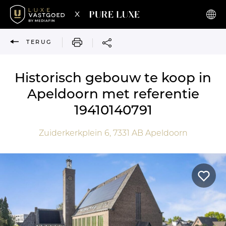
x
AFDRUKKEN
TERUG
Historisch gebouw te koop in
Apeldoorn met referentie
19410140791
Zuiderkerkplein 6,
7331 AB
Apeldoorn