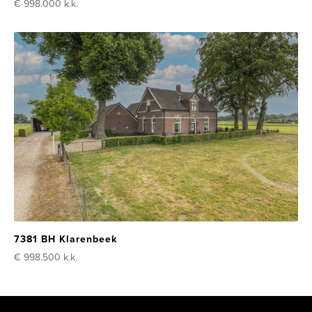
€ 998.000
k.k.
7381 BH Klarenbeek
€ 998.500
k.k.