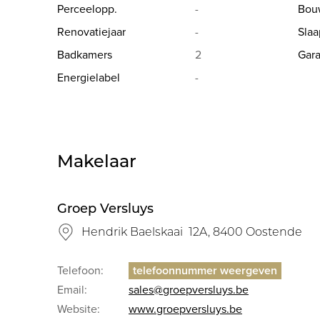
Perceelopp.
-
Bou
Renovatiejaar
-
Sla
Badkamers
2
Gar
Energielabel
-
Makelaar
Groep Versluys
Hendrik Baelskaai 12A, 8400 Oostende
Telefoon:
Email:
sales@groepversluys.be
Website:
www.groepversluys.be