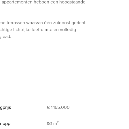
e appartementen hebben een hoogstaande
me terrassen waarvan één zuidoost gericht
tige lichtrijke leefruimte en volledig
graad.
gprijs
€ 1.165.000
nopp.
181 m²