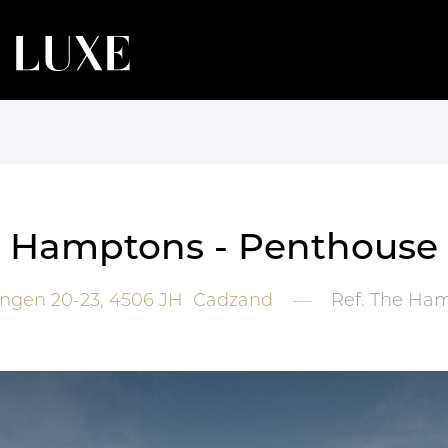
 Hamptons - Penthouse
ngen 20-23,
4506 JH
Cadzand
—
Ref.
The Ham