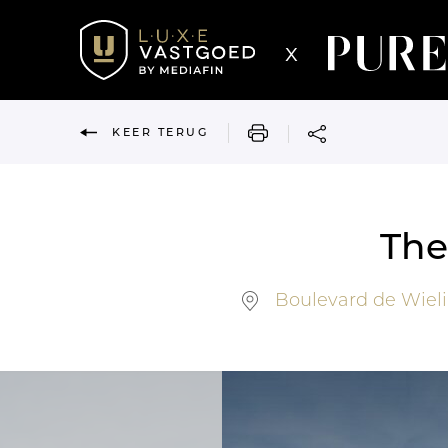
x
AFDRUKKEN
KEER TERUG
The
Boulevard de Wieli