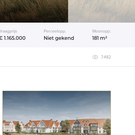
Vraagprijs
Perceelopp.
Woonopp.
€ 1.165.000
Niet gekend
181 m²
7.482