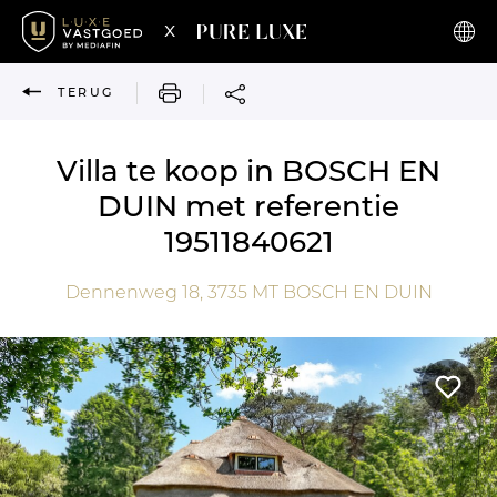
x
AFDRUKKEN
TERUG
Villa te koop in BOSCH EN
DUIN met referentie
19511840621
Dennenweg 18,
3735 MT
BOSCH EN DUIN