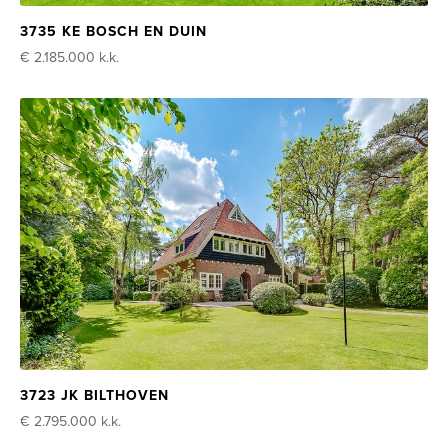
3735 KE BOSCH EN DUIN
€ 2.185.000
k.k.
3723 JK BILTHOVEN
€ 2.795.000
k.k.