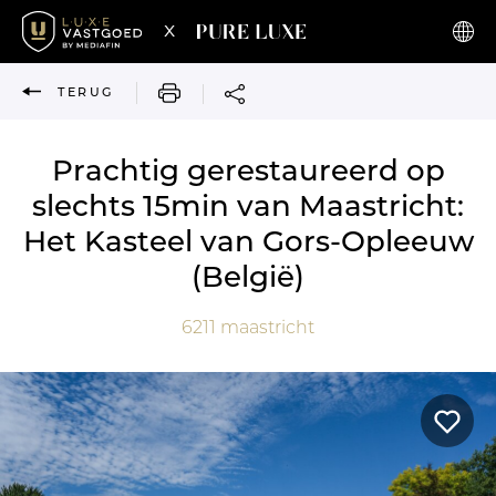
x
AFDRUKKEN
TERUG
Prachtig gerestaureerd op
slechts 15min van Maastricht:
Het Kasteel van Gors-Opleeuw
(België)
6211
maastricht