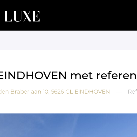
in EINDHOVEN met referen
den Braberlaan 10,
5626 GL
EINDHOVEN
—
Ref