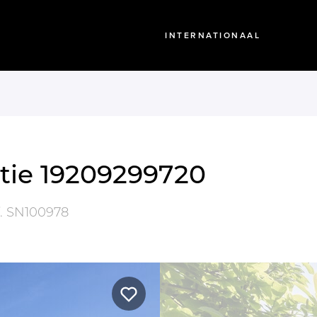
INTERNATIONAAL
tie 19209299720
.
SN100978