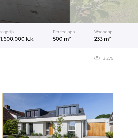
aagprijs
Perceelopp.
Woonopp.
 1.600.000
k.k.
500 m²
233 m²
3.279