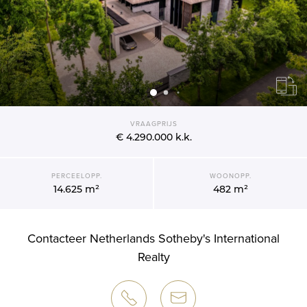
VRAAGPRIJS
€ 4.290.000
k.k.
PERCEELOPP.
WOONOPP.
14.625 m²
482 m²
Contacteer Netherlands Sotheby's International
Realty