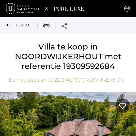
x
AFDRUKKEN
TERUG
Villa te koop in
NOORDWIJKERHOUT met
referentie 19309592684
Bernadettelaan 13,
2212 AC
NOORDWIJKERHOUT