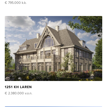
€ 795.000
k.k.
1251 KH LAREN
€ 2.380.000
v.o.n.