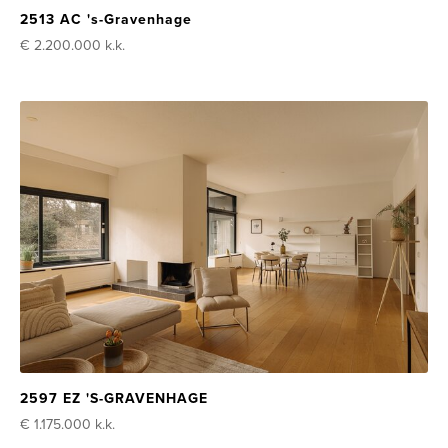
2513 AC 's-Gravenhage
€ 2.200.000
k.k.
2597 EZ 'S-GRAVENHAGE
€ 1.175.000
k.k.