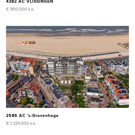
4382 AC VLISSINGEN
€ 900.000
k.k.
2586 AC 's-Gravenhage
€ 1.329.000
k.k.